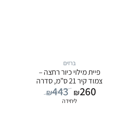
ברזים
פיית מילוי כיור רחצה –
צמוד קיר 21 ס”מ, סדרה
443
260
FLOW: כרום
₪
₪
ליחידה