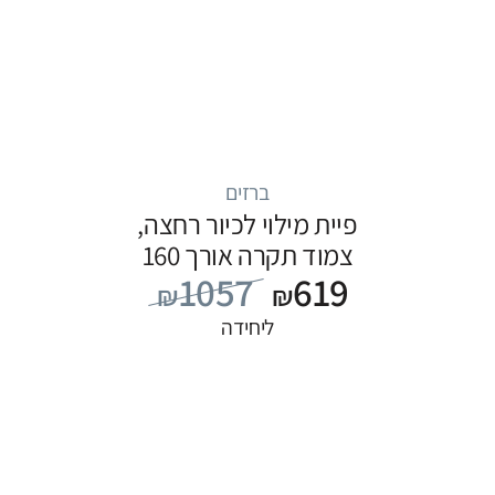
ברזים
פיית מילוי לכיור רחצה,
צמוד תקרה אורך 160
1057
619
ס”מ, סדרה FLOW: שחור
₪
₪
ליחידה