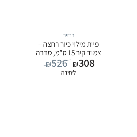
ברזים
פיית מילוי כיור רחצה –
צמוד קיר 15 ס”מ, סדרה
526
308
FLOW: שחור
₪
₪
ליחידה