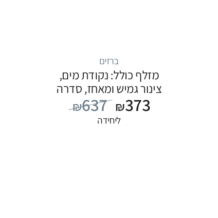
ברזים
מזלף כולל: נקודת מים,
צינור גמיש ומאחז, סדרה
637
373
FLOW: שחור
₪
₪
ליחידה