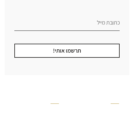
תרשמו אותי!
קטגוריה
אזור בבית
קרניזים ופנלים
מקלחת
פסיפסים
ריצוף חוץ
בריקים
בריכה