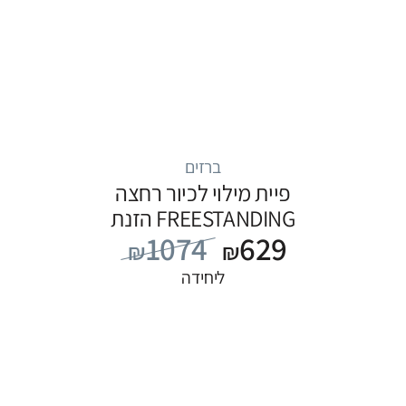
ברזים
פיית מילוי לכיור רחצה
FREESTANDING הזנת
1074
629
מים מהרצפה, סדרה
₪
₪
FLOW: לבן
ליחידה