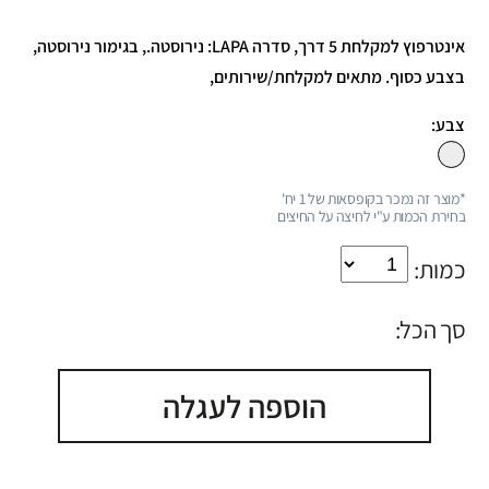
אינטרפוץ למקלחת 5 דרך, סדרה LAPA: נירוסטה., בגימור נירוסטה,
בצבע כסוף. מתאים למקלחת/שירותים,
צבע:
*מוצר זה נמכר בקופסאות של 1 יח'
בחירת הכמות ע"י לחיצה על החיצים
כמות:
סך הכל:
הוספה לעגלה