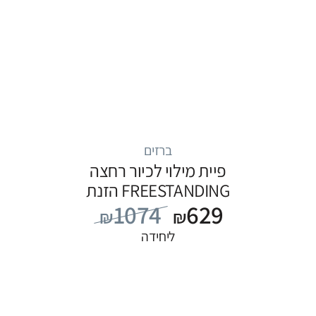
ברזים
פיית מילוי לכיור רחצה
FREESTANDING הזנת
1074
629
מים מהרצפה, סדרה
₪
₪
FLOW: שחור
ליחידה