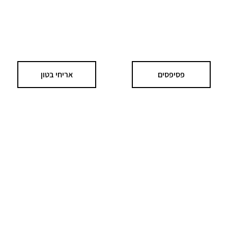
פסיפסים
אריחי בטון
אריחי טרקוטה
אביזרי אמבט