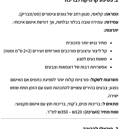
המראה:
קלאסי, מגוון רחב של גוונים וגימורים (מט/מבריק).
עמידות:
עמידה טובה בכלור ובלחות, אך דורשת איטום איכותי.
יתרונות:
מחיר נגיש יותר מזכוכית
קל ליצור עיצובים מורכבים מאריחים זעירים (2×2 ס”מ ומטה)
משטח נעים למגע
אפשרויות רבות של דוגמאות וצבעים
חסרונות לשקול:
פורציות קלות יותר לספיגת כתמים אם האיטום
נפגע; צבעים בהירים עשויים להתכהות מעט עם הזמן תחת שמש
ישירה.
מתאים ל:
בריכות פנים, ג’קוזי, בריכות חוץ עם איטום מקצועי.
טווח מחיר (הערכה):
₪120 – ₪350 למ”ר.
3. פורצלן לבריכה