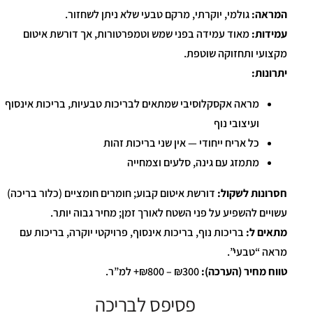
המראה:
גולמי, יוקרתי, מרקם טבעי שלא ניתן לשחזור.
עמידות:
מאוד עמידה בפני שמש וטמפרטורות, אך דורשת איטום
מקצועי ותחזוקה שוטפת.
יתרונות:
מראה אקסקלוסיבי שמתאים לבריכות טבעיות, בריכות אינסוף
ועיצובי נוף
כל אריח ייחודי — אין שני בריכות זהות
מתמזג עם גינה, סלעים וצמחייה
חסרונות לשקול:
דורשת איטום קבוע; חומרים חומציים (כלור בריכה)
עשויים להשפיע על פני השטח לאורך זמן; מחיר גבוה יותר.
מתאים ל:
בריכות נוף, בריכות אינסוף, פרויקטי יוקרה, בריכות עם
מראה “טבעי”.
טווח מחיר (הערכה):
₪300 – ₪800+ למ”ר.
פסיפס לבריכה