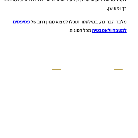
רך ומעושן.
מלבד הבריכה, במילסטון תוכלו למצוא מגוון רחב של
פסיפסים
למטבח ולאמבטיה
מכל הסוגים.
קטגוריה
אזור בבית
קרניזים ופנלים
מקלחת
פסיפסים
ריצוף חוץ
בריקים
בריכה
ברזים יועם
איזורים רטובים
אריחי קרמיקה - אריחי
שירותים ומקלחת
פורצלן
חדר שינה
אריחי טרקוטה
סלון