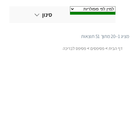
סינון
מציג 1–20 מתוך 51 תוצאות
ממוין
לפי
>
>
דף הבית
פסיפסים
פסיפס לבריכה
פופולריות