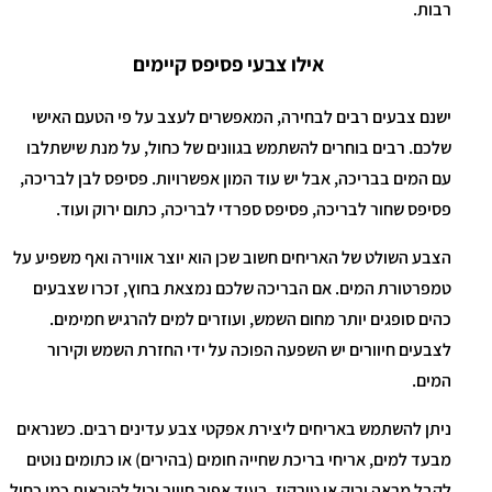
רבות.
אילו צבעי פסיפס קיימים
ישנם צבעים רבים לבחירה, המאפשרים לעצב על פי הטעם האישי
שלכם. רבים בוחרים להשתמש בגוונים של כחול, על מנת שישתלבו
עם המים בבריכה, אבל יש עוד המון אפשרויות. פסיפס לבן לבריכה,
פסיפס שחור לבריכה, פסיפס ספרדי לבריכה, כתום ירוק ועוד.
הצבע השולט של האריחים חשוב שכן הוא יוצר אווירה ואף משפיע על
טמפרטורת המים. אם הבריכה שלכם נמצאת בחוץ, זכרו שצבעים
כהים סופגים יותר מחום השמש, ועוזרים למים להרגיש חמימים.
לצבעים חיוורים יש השפעה הפוכה על ידי החזרת השמש וקירור
המים.
ניתן להשתמש באריחים ליצירת אפקטי צבע עדינים רבים. כשנראים
מבעד למים, אריחי בריכת שחייה חומים (בהירים) או כתומים נוטים
לקבל מראה ירוק או טורקיז, בעוד אפור חיוור יכול להיראות כמו כחול