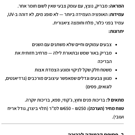
המראה:
מבריק, נוצץ, עם עומק צבעי שאין לשום חומר אחר.
עמידות:
האופציה העמידה ביותר — לא סופג מים, לא דוהה ב-UV,
עמיד בפני כלור, מלח וחומצה ציאנורית.
יתרונות:
צבעים עמוקים וחיים שלא משתנים עם השנים
מבריק באור שמש ובתאורת לילה — מרחיב חזותית את
הבריכה
משטח חלק שקל לניקוי ומונע הצמדת אצות
מגוון צבעים וגדלים שמאפשר עיצובים מורכבים (גרדיאנטים,
לוגואים, פסים)
מתאים ל:
בריכות פנים וחוץ, ג’קוזי, ספא, בריכות יוקרה.
טווח מחיר (הערכה):
₪250 – ₪650 למ”ר (תלוי ביצרן, גודל אריח
ועובי).
2. פסיפס קרמיקה לבריכה