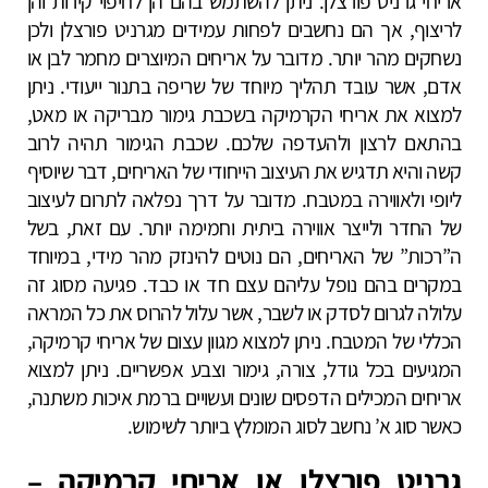
אריחי גרניט פורצלן. ניתן להשתמש בהם הן לחיפוי קירות והן
לריצוף, אך הם נחשבים לפחות עמידים מגרניט פורצלן ולכן
נשחקים מהר יותר. מדובר על אריחים המיוצרים מחמר לבן או
אדם, אשר עובד תהליך מיוחד של שריפה בתנור ייעודי. ניתן
למצוא את אריחי הקרמיקה בשכבת גימור מבריקה או מאט,
בהתאם לרצון ולהעדפה שלכם. שכבת הגימור תהיה לרוב
קשה והיא תדגיש את העיצוב הייחודי של האריחים, דבר שיוסיף
ליופי ולאווירה במטבח. מדובר על דרך נפלאה לתרום לעיצוב
של החדר ולייצר אווירה ביתית וחמימה יותר. עם זאת, בשל
ה”רכות” של האריחים, הם נוטים להינזק מהר מידי, במיוחד
במקרים בהם נופל עליהם עצם חד או כבד. פגיעה מסוג זה
עלולה לגרום לסדק או לשבר, אשר עלול להרוס את כל המראה
הכללי של המטבח. ניתן למצוא מגוון עצום של אריחי קרמיקה,
המגיעים בכל גודל, צורה, גימור וצבע אפשריים. ניתן למצוא
אריחים המכילים הדפסים שונים ועשויים ברמת איכות משתנה,
כאשר סוג א’ נחשב לסוג המומלץ ביותר לשימוש.
גרניט פורצלן או אריחי קרמיקה –