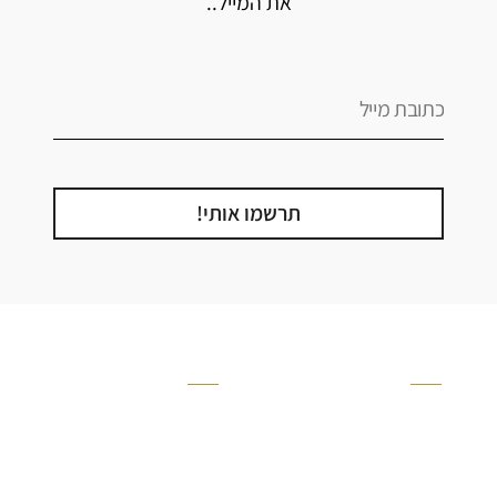
את המייל..
תרשמו אותי!
קטגוריה
אזור בבית
קרניזים ופנלים
מקלחת
פסיפסים
ריצוף חוץ
בריקים
בריכה