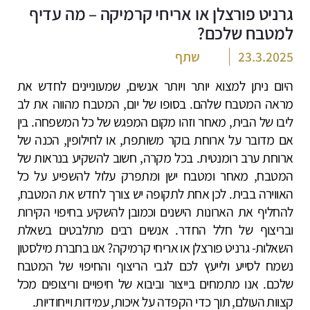
גרניט פורצלן או אריחי קרמיקה – מה עדיף
למטבח שלכם?
23.3.2025
שתף
היום ניתן למצוא יותר ויותר אנשים, שמעוניינים לחדש את
מראה המטבח שלהם. בסופו של יום, המטבח מהווה את לב
ליבו של הבית, מאחר וזהו מקום המפגש של כל המשפחה. בין
אם מדובר על ארוחת בוקר משותפת, או לחילופין, הכנה של
ארוחת ערב רומנטית. בכל מקרה, חשוב להשקיע בנראות של
המטבח, מאחר ומטבח ישן ומתפרק עלול להשפיע על כל
האווירה בבית. לכן אחת לתקופה יש צורך לחדש את המטבח,
להחליף את הארונות הישנים וכמובן להשקיע בחיפוי הקירות
ובריצוף של חלל החדר. אנשים רבים מתלבטים בשאלת
השאלות- גרניט פורצלן או אריחי קרמיקה? אנו בחברת מילסטון
נשמח לסייע ולייעץ לכם לגבי הריצוף והחיפוי של המטבח
שלכם. אנו מתמחים בייצור וביבוא של חיפויים וריצופים מכל
קצוות העולם, תוך כדי הקפדה על איכות, עמידות וייחודיות.