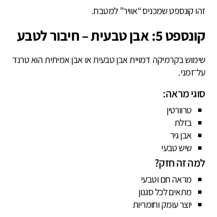
זהו קונספט שמכניס “אוויר” למטבח.
קונספט 5: אבן טבעית – חיבור לטבע
שימוש בקרמיקה דמויית אבן טבעית או אבן אמיתית הוא טרנד
על־זמני.
סוגי מראה:
טרוורטין
בזלת
אבן גיר
שיש טבעי
למה זה חזק?
מראה חם וטבעי
מתאים לכל סגנון
יוצר עומק וחומריות