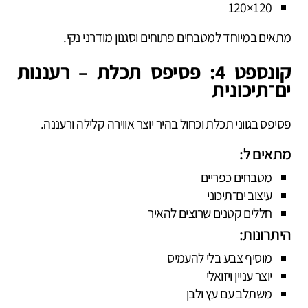
120×120
מתאים במיוחד למטבחים פתוחים וסגנון מודרני נקי.
קונספט 4: פסיפס תכלת – רעננות
ים־תיכונית
פסיפס בגווני תכלת וכחול בהיר יוצר אווירה קלילה ורעננה.
מתאים ל:
מטבחים כפריים
עיצוב ים־תיכוני
חללים קטנים שרוצים להאיר
היתרונות:
מוסיף צבע בלי להעמיס
יוצר עניין ויזואלי
משתלב עם עץ ולבן