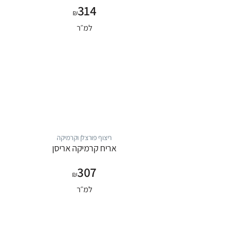
314
₪
למ״ר
ריצוף פורצלן וקרמיקה
אריח קרמיקה אריסן
307
₪
למ״ר