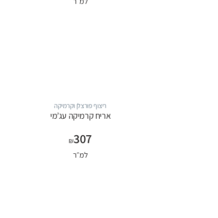
למ״ר
ריצוף פורצלן וקרמיקה
אריח קרמיקה עג’מי
307
₪
למ״ר