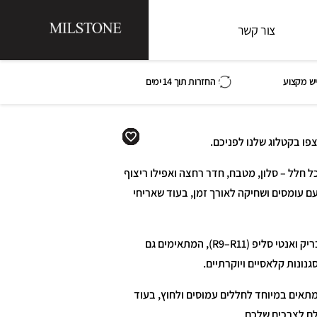
צור קשר
ש מקצוע
החזרות תוך 14 ימים
צפו בקטלוג שלנו לפניכם.
 חלל – סלון, מטבח, חדר רחצה ואפילו ריצוף
ם עומסים ושחיקה לאורך זמן, בעוד שאריחי
הקטגוריה כוללת ריצוף במידות שונות – החל מ-60×60 ועד אריחים גדולים במיוחד – לצד גימורים מט, מבריק ואנטי סליפ (R9–R11), המתאימים גם
גנונות קלאסיים ויוקרתיים.
מתאים במיוחד לחללים עמוסים ולחוץ, בעוד
שלם לצרכים שלכם.