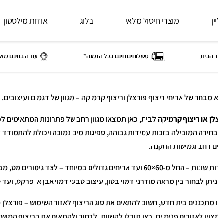
ין
מוצרי חיסול מלאי
בלוג
אודות מילסטון
ד הבית
משלוחים חינם בכל הזמנה*
עזרה בחינם מאי
 מבחר של אריחי ריצוף פורצלן וריצוף קרמיקה – מגוון של דגמים ועיצובים. 
לן או ריצוף קרמיקה
לבית, כאן תמצאו מגוון רחב של פתרונות המתאימים לכל
בחירה המובילה בזכות עמידות גבוהה, ספיגות מים נמוכה ויכולת להתמודד ע
ים רחב וגמישות התקנה.
 ניתן לבחור בין מראה מודרני דמוי בטון, עיצוב טבעי דמוי אבן או פרקט, ועד ס
 מתכננים בית חדש, חשוב להתאים את סוג הריצוף לאזור השימוש – פורצלן 
צוין לאזורים פנימיים. כאן תוכלו להשוות, לבחור ולהתאים את הריצוף המו