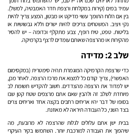
מתחת לאריחים שכנראה יירטבו, יש להשתמש בלוח תומך
עמיד במים (קירות במקלחת ורצפת חדר האמבטיה, למשל).
בין אם הלוח התומך עשוי מדיקט או מבטון, המצע צריך להיות
נקי ויציב. המשטחים צריכים להיות ישרים וללא גבשושיות או
בליטות. טפט, טיח רופף, צבע מתקלף וכדומה – יש להסיר
מהקירות או מהרצפה שאותם עומדים לרצף בקרמיקה.
שלב 2: מדידה
כדי שרצפת הקרמיקה המוגמרת תהיה סימטרית (במקסימום
האפשרי), צריך קודם כל למצוא את מרכז הרצפה. לאחר מכן,
יש למדוד את הרצפה מהצדדים. חשוב להקדיש תשומת לב
מיוחדת לשלב זה ולהבין שאם אתם מרצפים שטח קטן שבו
בסופו של דבר יהיו אריחים רחבים בקצה אחד ואריחים צרים
בצד השני, כל העבודה תיראה לא מאוזנת.
בבית ישן אתם עלולים לגלות שהרצפה לא מרובעת, מה
שיהפוך את העבודה למורכבת יותר. השתמשו בקיר העיקרי