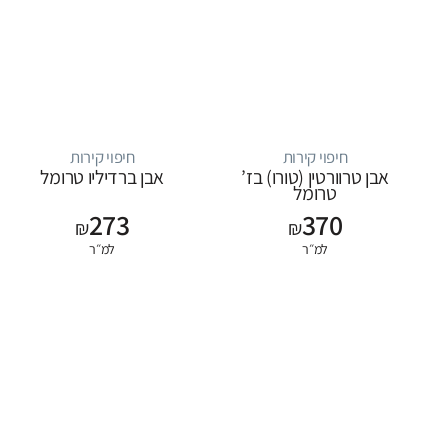
חיפוי קירות
חיפוי קירות
אבן טרוורטין (טורו) בז’
אבן ברדיליו טרומל
טרומל
273
370
₪
₪
למ״ר
למ״ר