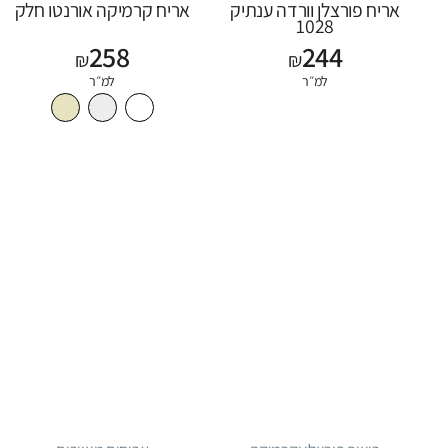
אריח פורצלן וורדה ענתיק
אריח קרמיקה אורנטו חלק
1028
258
244
₪
₪
למ״ר
למ״ר