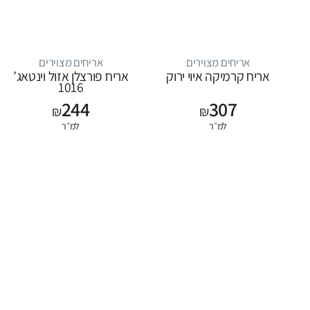
אריחים מצוירים
אריחים מצוירים
אריח קרמיקה איוי ירוק
אריח פורצלן אזול וינטאג’
1016
244
307
₪
₪
למ״ר
למ״ר