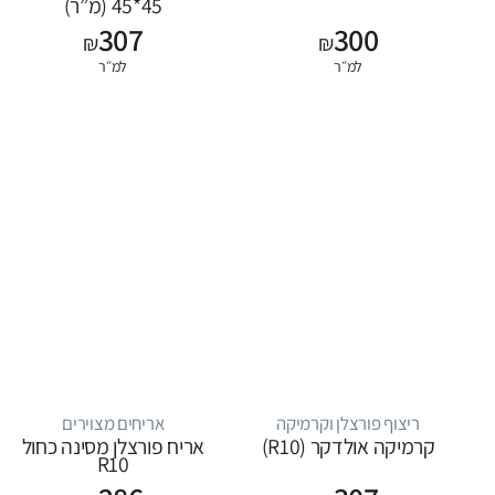
45*45 (מ”ר)
307
300
₪
₪
למ״ר
למ״ר
ריצוף פורצלן וקרמיקה
אריחים מצוירים
קרמיקה אולדקר (R10)
אריח פורצלן מסינה כחול
R10