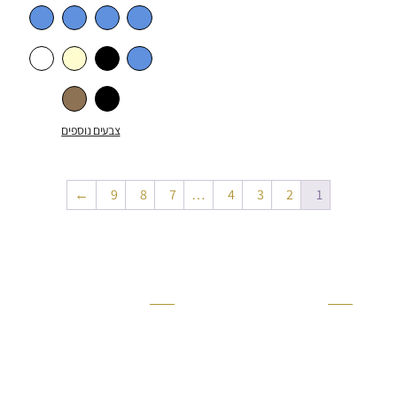
צבעים נוספים
←
9
8
7
…
4
3
2
1
קטגוריה
אזור בבית
קרניזים ופנלים
מקלחת
פסיפסים
ריצוף חוץ
בריקים
בריכה