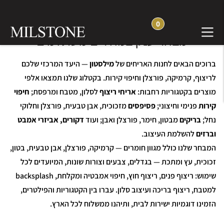
0
חנות אריחים, פסיפסים ואבן טבעית —
מבחר ענק במחירים משתלמים
ברוכים הבאים לחנות האריחים של
מילסטון
— היעד המרכזי שלכם
לריצוף, קרמיקה, פורצלן וחיפוי קירות. בקטלוג שלנו תמצאו אלפי
מוצרים בקטגוריות רחבות:
אריחי ריצוף
לסלון, מטבח ומרפסת;
חיפוי
קירות
פנימי וחיצוני;
פסיפסים
מזכוכית, אבן טבעית, פורצלן וחלוקי
נחל;
בריקים
מבטון, חימר, פורצלן ואבן; ועוד
דקורים, אביזרי אמבט
וברזים
להשלמת העיצוב.
המבחר שלנו כולל מגוון חומרים — קרמיקה, פורצלן, אבן טבעית, בטון,
זכוכית, עץ ומתכת — בגדלים, צבעים וצורות שונות, המיועדים לכל
שימוש: ריצוף פנים, ריצוף חוץ, חיפוי אמבטיה ומקלחת, backsplash
למטבח, ריצוף בריכה ועיצוב סלון. עברו בין הקטגוריות והפילטרים,
הזמינו דוגמיות ישירות לבית, ותיהנו ממשלוח לכל הארץ.