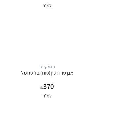
למ״ר
חיפוי קירות
אבן טרוורטין (טורו) בז’ טרומל
370
₪
למ״ר