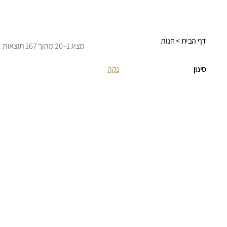
דף הבית
> חנות
ממוין
מציג 1–20 מתוך 167 תוצאות
לפי
פופולריות
סינון
נקה