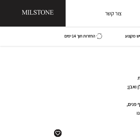
צור קשר
ש מקצוע
החזרות תוך 14 ימים
ת
 ואבן;
 פנים,
נו