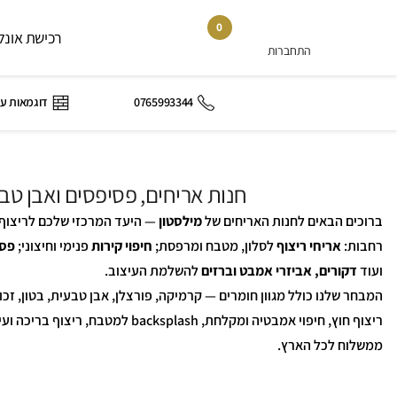
0
רכישת אונלי
התחברות
0765993344
דוגמאות ע
חנות אריחים, פסיפסים ואבן ט
ברוכים הבאים לחנות האריחים של
מילסטון
— היעד המרכזי שלכם לריצוף, 
רחבות:
אריחי ריצוף
לסלון, מטבח ומרפסת;
חיפוי קירות
פנימי וחיצוני;
פסי
ועוד
דקורים, אביזרי אמבט וברזים
להשלמת העיצוב.
המבחר שלנו כולל מגוון חומרים — קרמיקה, פורצלן, אבן טבעית, בטון, זכו
ריצוף חוץ, חיפוי אמבטיה ומקלחת, sh
ממשלוח לכל הארץ.