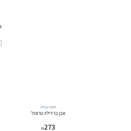
מ
חיפוי קירות
אבן ברדיליו טרומל
273
₪