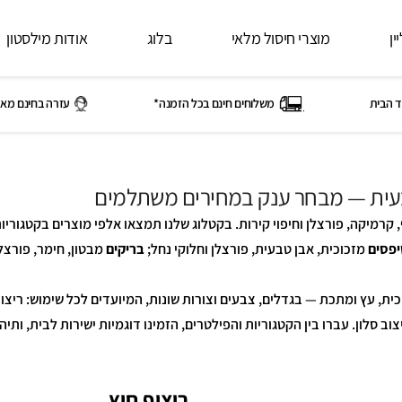
ין
מוצרי חיסול מלאי
בלוג
אודות מילסטון
ד הבית
משלוחים חינם בכל הזמנה*
עזרה בחינם מאי
בעית — מבחר ענק במחירים משתלמים
קרמיקה, פורצלן וחיפוי קירות. בקטלוג שלנו תמצאו אלפי מוצרים בקטגוריו
פסים
מזכוכית, אבן טבעית, פורצלן וחלוקי נחל;
בריקים
מבטון, חימר, פורצלן
כית, עץ ומתכת — בגדלים, צבעים וצורות שונות, המיועדים לכל שימוש: ריצוף
backspla למטבח, ריצוף בריכה ועיצוב סלון. עברו בין הקטגוריות והפילטרים, הזמינו דוגמיות ישירות לבית, ותיה
ריצוף חוץ