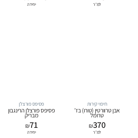
למ״ר
יחידה
חיפוי קירות
פסיפס פורצלן
אבן טרוורטין (טורו) בז’
פסיפס פורצלן הרינגבון
טרומל
מבריק
71
370
₪
₪
למ״ר
יחידה