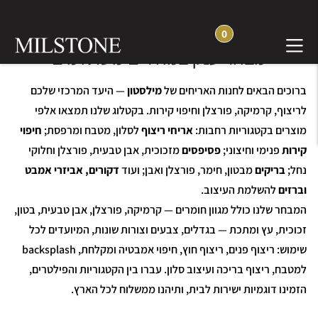
0
חנות אריחים, פסיפסים ואבן טבעית —
מבחר ענק במחירים משתלמים
ברוכים הבאים לחנות האריחים של
מילסטון
— היעד המרכזי שלכם
לריצוף, קרמיקה, פורצלן וחיפוי קירות. בקטלוג שלנו תמצאו אלפי
מוצרים בקטגוריות רחבות:
אריחי ריצוף
לסלון, מטבח ומרפסת;
חיפוי
קירות
פנימי וחיצוני;
פסיפסים
מזכוכית, אבן טבעית, פורצלן וחלוקי
נחל;
בריקים
מבטון, חימר, פורצלן ואבן; ועוד
דקורים, אביזרי אמבט
וברזים
להשלמת העיצוב.
המבחר שלנו כולל מגוון חומרים — קרמיקה, פורצלן, אבן טבעית, בטון,
זכוכית, עץ ומתכת — בגדלים, צבעים וצורות שונות, המיועדים לכל
שימוש: ריצוף פנים, ריצוף חוץ, חיפוי אמבטיה ומקלחת, backsplash
למטבח, ריצוף בריכה ועיצוב סלון. עברו בין הקטגוריות והפילטרים,
הזמינו דוגמיות ישירות לבית, ותיהנו ממשלוח לכל הארץ.