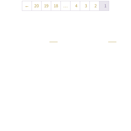
←
20
19
18
…
4
3
2
1
קטגוריה
אזור בבית
קרניזים ופנלים
מקלחת
פסיפסים
ריצוף חוץ
בריקים
בריכה
ברזים יועם
איזורים רטובים
אריחי קרמיקה - אריחי
שירותים ומקלחת
פורצלן
חדר שינה
אריחי טרקוטה
סלון
אריחי בטון
מטבח
אריחי אבן טבעית
ריצוף
אביזרי אמבט
חיפוי קירות חוץ