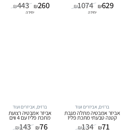
מהרצפה, סדרה FLOW:
כרום
443
260
1074
629
שחור
₪
₪
₪
₪
יחידה
יחידה
ברזים, אביזרים ועוד
ברזים, אביזרים ועוד
אביזר אמבטיה מתלה מגבת
אביזר אמבטיה רצועת
קטנה טבעתי מתכת פליז
מתכת פליז עם 4 ווים
143
76
134
71
₪
₪
₪
₪