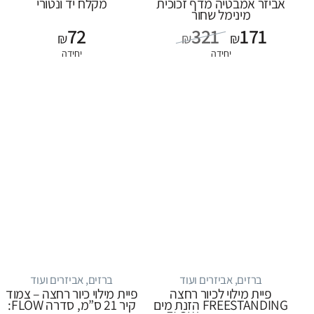
אביזר אמבטיה מדף זכוכית
מקלח יד ונטורי
מינימל שחור
72
321
171
₪
₪
₪
יחידה
יחידה
ברזים, אביזרים ועוד
ברזים, אביזרים ועוד
פיית מילוי לכיור רחצה
פיית מילוי כיור רחצה – צמוד
FREESTANDING הזנת מים
קיר 21 ס”מ, סדרה FLOW: