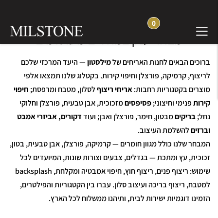
0
חנות אריחים, פסיפסים ואבן טבעית —
מבחר ענק במחירים משתלמים
ברוכים הבאים לחנות האריחים של
מילסטון
— היעד המרכזי שלכם
לריצוף, קרמיקה, פורצלן וחיפוי קירות. בקטלוג שלנו תמצאו אלפי
מוצרים בקטגוריות רחבות:
אריחי ריצוף
לסלון, מטבח ומרפסת;
חיפוי
קירות
פנימי וחיצוני;
פסיפסים
מזכוכית, אבן טבעית, פורצלן וחלוקי
נחל;
בריקים
מבטון, חימר, פורצלן ואבן; ועוד
דקורים, אביזרי אמבט
וברזים
להשלמת העיצוב.
המבחר שלנו כולל מגוון חומרים — קרמיקה, פורצלן, אבן טבעית, בטון,
זכוכית, עץ ומתכת — בגדלים, צבעים וצורות שונות, המיועדים לכל
שימוש: ריצוף פנים, ריצוף חוץ, חיפוי אמבטיה ומקלחת, backsplash
למטבח, ריצוף בריכה ועיצוב סלון. עברו בין הקטגוריות והפילטרים,
הזמינו דוגמיות ישירות לבית, ותיהנו ממשלוח לכל הארץ.