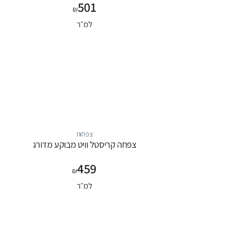
501
₪
למ״ר
צפחות
צפחה קריסטל וויט מבוקע מדורג
459
₪
למ״ר