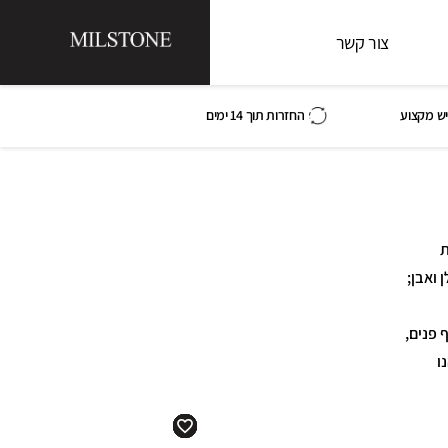
צור קשר
ש מקצוע
החזרות תוך 14 ימים
ת
 ואבן;
 פנים,
נו