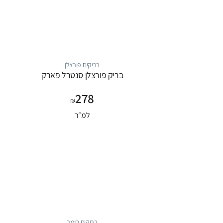
בריקים פורצלן
בריק פורצלן סנטרל פארק
278
₪
למ״ר
בריקים חימר