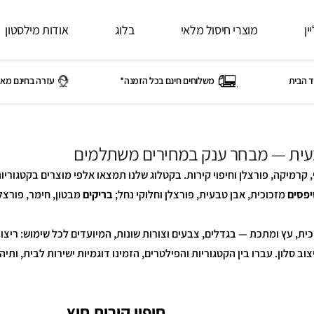
ין
מוצרי חיסול מלאי
בלוג
אודות מילסטון
ד הבית
משלוחים חינם בכל הזמנה*
עזרה בחינם מאי
בעית — מבחר ענק במחירים משתלמים
קרמיקה, פורצלן וחיפוי קירות. בקטלוג שלנו תמצאו אלפי מוצרים בקטגוריו
פסים
מזכוכית, אבן טבעית, פורצלן וחלוקי נחל;
בריקים
מבטון, חימר, פורצלן
כית, עץ ומתכת — בגדלים, צבעים וצורות שונות, המיועדים לכל שימוש: ריצוף
backspla למטבח, ריצוף בריכה ועיצוב סלון. עברו בין הקטגוריות והפילטרים, הזמינו דוגמיות ישירות לבית, ותיה
חיפוי קירות חוץ