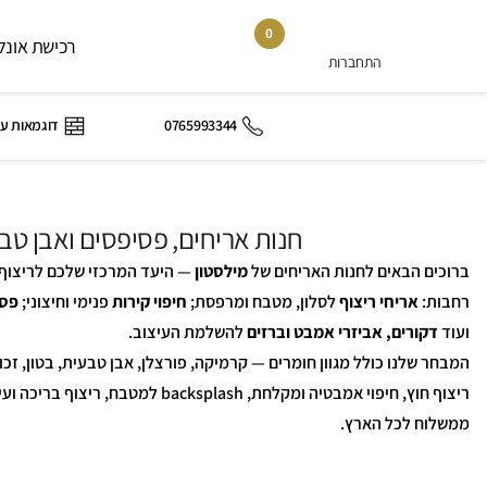
0
רכישת אונלי
התחברות
0765993344
דוגמאות ע
חנות אריחים, פסיפסים ואבן ט
ברוכים הבאים לחנות האריחים של
מילסטון
— היעד המרכזי שלכם לריצוף, 
רחבות:
אריחי ריצוף
לסלון, מטבח ומרפסת;
חיפוי קירות
פנימי וחיצוני;
פסי
ועוד
דקורים, אביזרי אמבט וברזים
להשלמת העיצוב.
המבחר שלנו כולל מגוון חומרים — קרמיקה, פורצלן, אבן טבעית, בטון, זכו
ריצוף חוץ, חיפוי אמבטיה ומקלחת, sh
ממשלוח לכל הארץ.