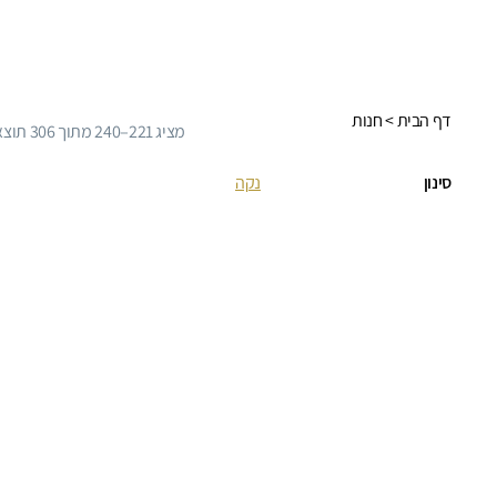
דף הבית
> חנות
ממוין
מציג 221–240 מתוך 306 תוצאות
לפי
פופולריות
סינון
נקה