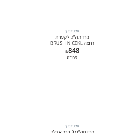
אינטרפוץ
ברז תה”ט לקערת
רחצה BRUSH NICEKL
848
SYLVIA
₪
ליחידה
אינטרפוץ
ברז תה”ט 3 דרך אדלה