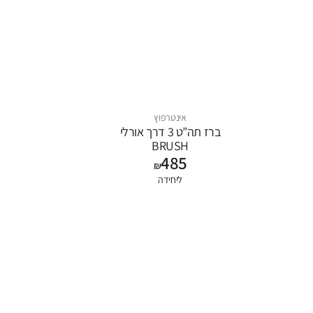
אינטרפוץ
ברז תה”ט 3 דרך אורלי
BRUSH
485
NICEKL+ROSE GOLD
₪
ליחידה