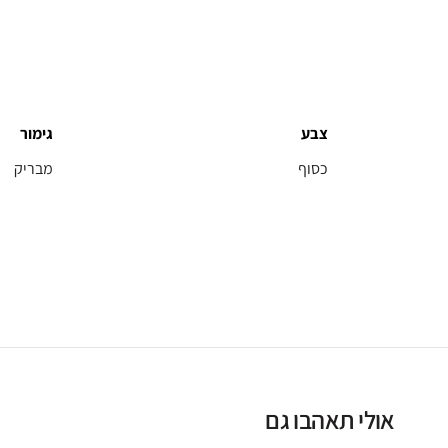
צבע
גימור
כסוף
מבריק
אולי תאהבו גם