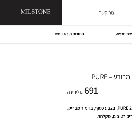
צור קשר
איש מקצוע
החזרות תוך 14 ימים
691
₪ ליחידה
תה”ט 4 דרך מרובע – PURE 20*15*7.2, בצבע כסוף, בגימור מבריק.
רים רטובים, מקלחת