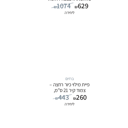
1074
629
מים מהרצפה, סדרה
₪
₪
FLOW: שחור
ליחידה
ברזים
פיית מילוי כיור רחצה –
צמוד קיר 21 ס”מ,
443
260
סדרה FLOW: כרום
₪
₪
ליחידה