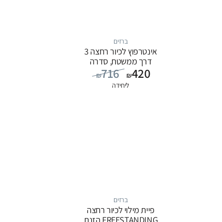
ברזים
אינטרפוץ לכיור רחצה 3
דרך ממשטח, סדרה
716
420
FLOW: כרום
₪
₪
ליחידה
ברזים
פיית מילוי לכיור רחצה
FREESTANDING הזנת