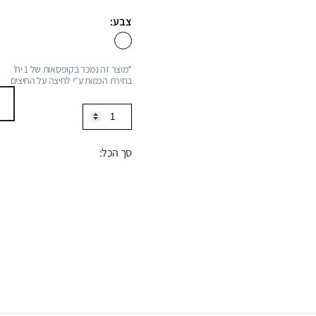
צבע:
*מוצר זה נמכר בקופסאות של 1 יח'
בחירת הכמות ע"י לחיצה על החיצים
כמות
של
ראש
סך הכל:
מקלחת
עגול
צמוד
תקרה,
סדרה
FLOW:
לבן