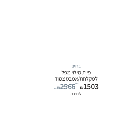
ברזים
פיית מילוי מפל
למקלחת/אמבט צמוד
2566
1503
קיר, סדרה ITAP: כרום
₪
₪
ליחידה