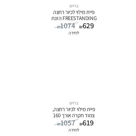
ברזים
פיית מילוי לכיור רחצה
FREESTANDING הזנת
1074
629
מים מהרצפה, סדרה
₪
₪
FLOW: לבן
ליחידה
ברזים
פיית מילוי לכיור רחצה,
צמוד תקרה אורך 160
1057
619
ס”מ, סדרה FLOW:
₪
₪
שחור
ליחידה