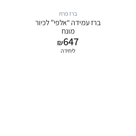
ברז פרח
ברז עמידה “אלפי” לכיור
מונח
647
₪
ליחידה