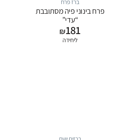
ברז פרח
פרח בינוני פיה מסתובבת
“עדי”
181
₪
ליחידה
ברזים יועם