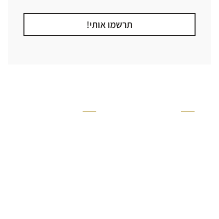
תרשמו אותי!
קטגוריה
אזור בבית
קרניזים ופנלים
מקלחת
פסיפסים
ריצוף חוץ
בריקים
בריכה
ברזים יועם
איזורים רטובים
אריחי קרמיקה - אריחי
שירותים ומקלחת
פורצלן
חדר שינה
אריחי טרקוטה
סלון