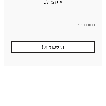
את המייל..
תרשמו אותי!
קטגוריה
אזור בבית
קרניזים ופנלים
מקלחת
פסיפסים
ריצוף חוץ