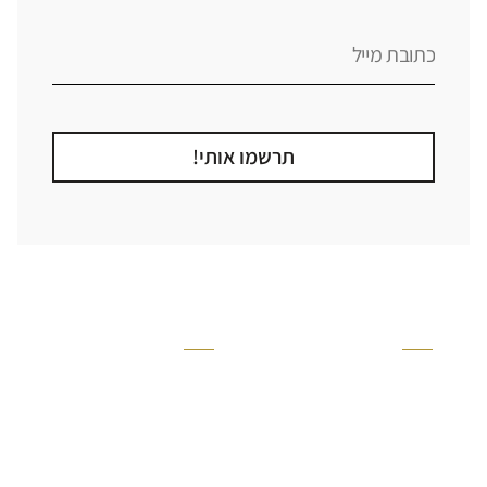
תרשמו אותי!
קטגוריה
אזור בבית
קרניזים ופנלים
מקלחת
פסיפסים
ריצוף חוץ
בריקים
בריכה
ברזים יועם
איזורים רטובים