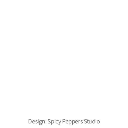
מילסטון חומרי ניקוי
תקנון
משלוחים והחזרות
צור קשר
מפת אתר
מילסטון חומרי ניקוי
הצהרת נגישות
אתר מאובטח
כל הזכויות שמורות ל- 2026 ©
Design: Spicy Peppers Studio