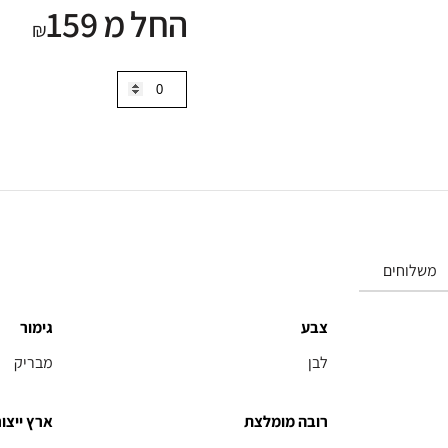
החל מ 159
וייב
₪
אין
כמות
של
קרמיקה
אריח
וייב
אין
משלוחים
צבע
גימור
לבן
מבריק
רובה מומלצת
ארץ ייצור