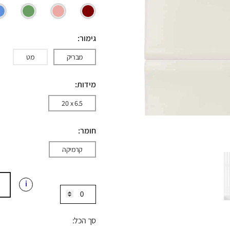
גימור:
מבריק
מט
מידות:
20 x 6.5
חומר:
קרמיקה
i
כמות
של
קרמיקה
סך הכל:
אריח