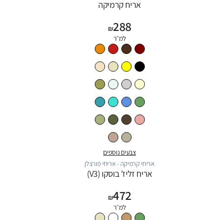
אריח קרמיקה
288
₪
למ״ר
צבעים נוספים
אריחי קרמיקה - אריחי פורצלן
אריח זליז’ בוסקו (V3)
472
₪
למ״ר