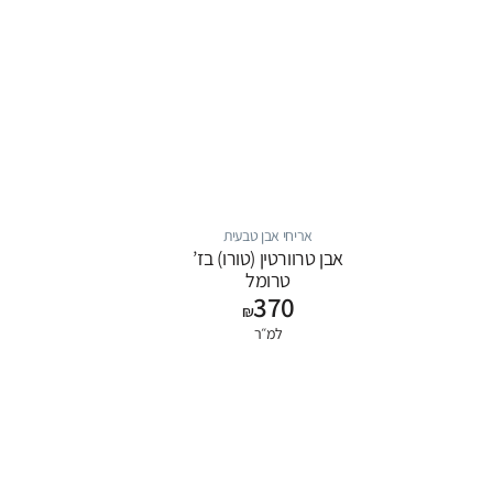
אריחי אבן טבעית
אבן טרוורטין (טורו) בז’
טרומל
370
₪
למ״ר