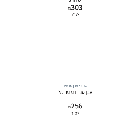
303
₪
למ״ר
אריחי אבן טבעית
אבן סנו וויט טרומל
256
₪
למ״ר