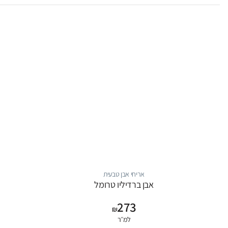
אריחי אבן טבעית
אבן ברדיליו טרומל
273
₪
למ״ר