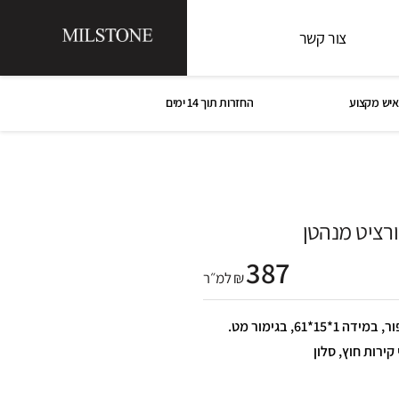
צור קשר
איש מקצוע
החזרות תוך 14 ימים
רציט מנהטן
387
₪ למ״ר
צפחה קוורציט מנהטן, בצבע אפור, במידה 1*15*61, בגימור מט.
קירות חוץ, סלון