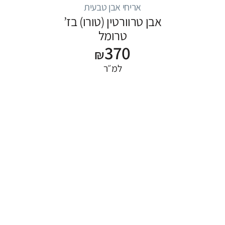
אריחי אבן טבעית
אבן טרוורטין (טורו) בז’
טרומל
370
₪
למ״ר