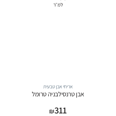
למ״ר
אריחי אבן טבעית
אבן טרנסילבניה טרומל
311
₪