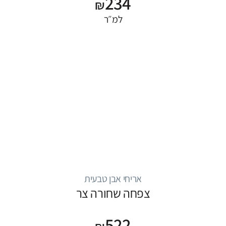
234
₪
למ״ר
אריחי אבן טבעית
צפחה שחורה צר
522