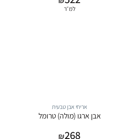
₪
למ״ר
אריחי אבן טבעית
אבן ארגו (מולה) טרומל
268
₪