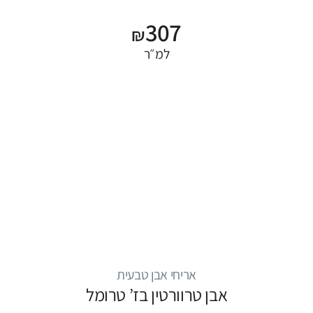
307
₪
למ״ר
אריחי אבן טבעית
אבן טרוורטין בז’ טרומל