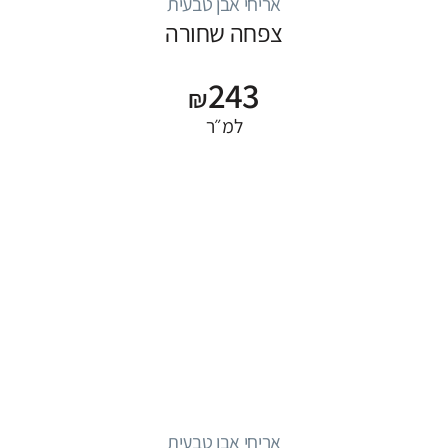
אריחי אבן טבעית
צפחה שחורה
243
₪
למ״ר
אריחי אבן טבעית