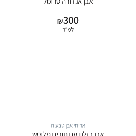
אבן אנדורה טרומל
300
₪
למ״ר
אריחי אבן טבעית
אבן בזלת עם חורים מלוטש