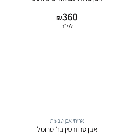
360
₪
למ״ר
אריחי אבן טבעית
אבן טרוורטין בז’ טרומל