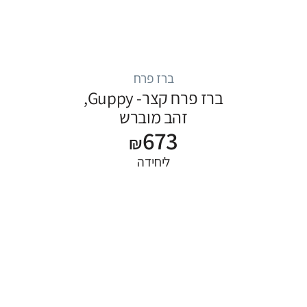
ברז פרח
ברז פרח קצר- Guppy,
זהב מוברש
673
₪
ליחידה