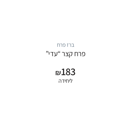
ברז פרח
פרח קצר “עדי”
183
₪
ליחידה