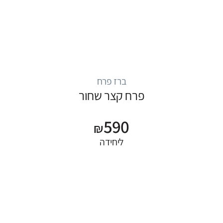
ברז פרח
פרח קצר שחור
590
₪
ליחידה