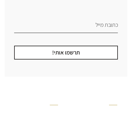
תרשמו אותי!
קטגוריה
אזור בבית
קרניזים ופנלים
מקלחת
פסיפסים
ריצוף חוץ
בריקים
בריכה