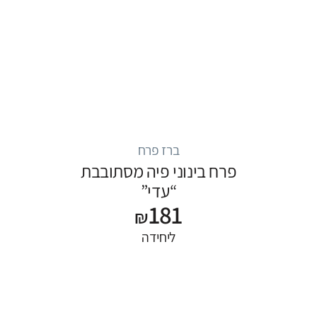
ברז פרח
פרח בינוני פיה מסתובבת
“עדי”
181
₪
ליחידה