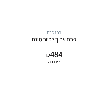
ברז פרח
פרח ארוך לכיור מונח
484
₪
ליחידה