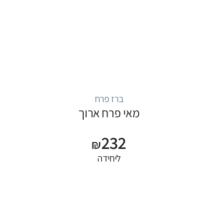
ברז פרח
מאי פרח ארוך
232
₪
ליחידה