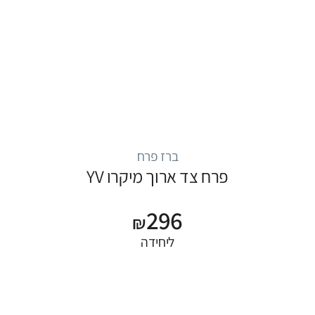
ברז פרח
פרח צד ארוך מיקרו YV
296
₪
ליחידה