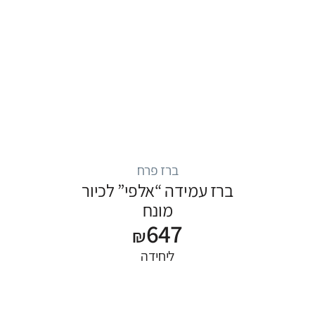
ברז פרח
ברז עמידה “אלפי” לכיור
מונח
647
₪
ליחידה