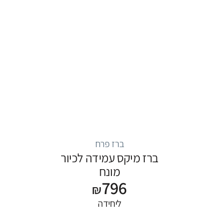
ברז פרח
ברז מיקס עמידה לכיור
מונח
796
₪
ליחידה