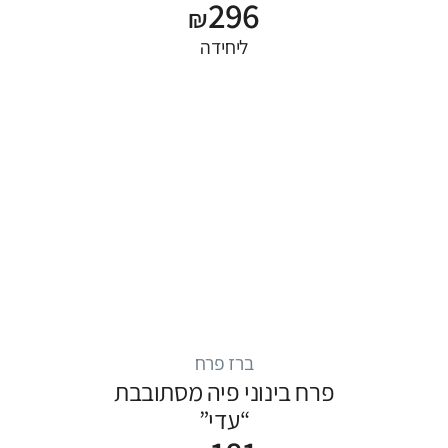
296
₪
ליחידה
ברז פרח
פרח בינוני פיה מסתובבת
“עדי”