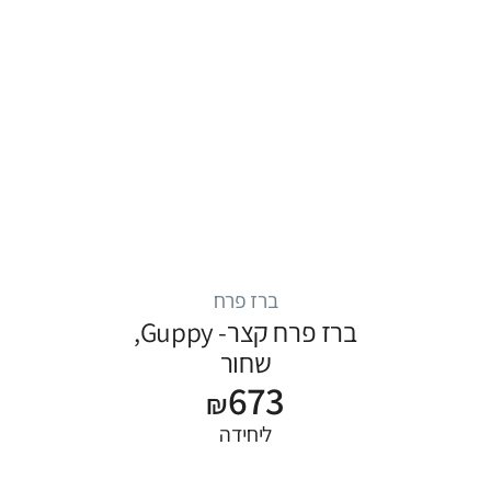
ברז פרח
ברז פרח קצר- Guppy,
שחור
673
₪
ליחידה