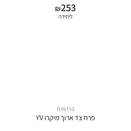
253
₪
ליחידה
ברז פרח
פרח צד ארוך מיקרו YV