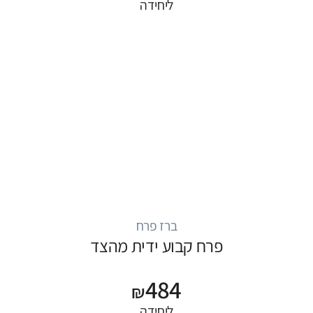
ליחידה
ברז פרח
פרח קבוע ידית מהצד
484
₪
ליחידה