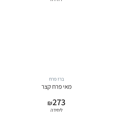
ברז פרח
מאי פרח קצר
273
₪
ליחידה