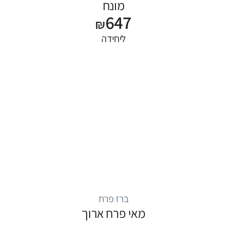
מונח
647
₪
ליחידה
ברז פרח
מאי פרח ארוך