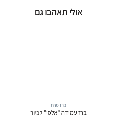
אולי תאהבו גם
ברז פרח
ברז עמידה “אלפי” לכיור