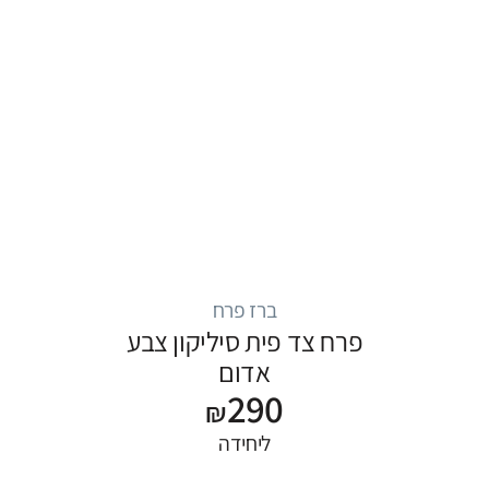
ברז פרח
פרח צד פית סיליקון צבע
אדום
290
₪
ליחידה