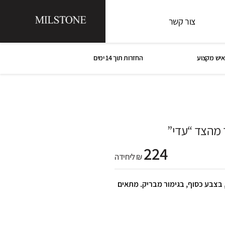
צור קשר
איש מקצוע
החזרות תוך 14 ימים
 מהצד “עדי”
224
₪ ליחידה
רח ארוך מהצד “עדי” 25**19, בצבע כסוף, בגימור מבריק. מתאים