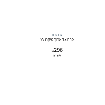
ברז פרח
פרח צד ארוך מיקרו YV
296
₪
ליחידה