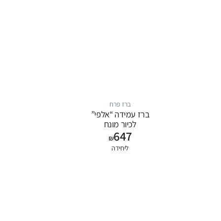
ברז פרח
ברז עמידה “אלפי”
לכיור מונח
647
₪
ליחידה