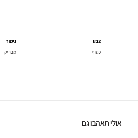
צבע
גימור
כסוף
מבריק
אולי תאהבו גם