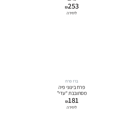
253
₪
ליחידה
ברז פרח
פרח בינוני פיה
מסתובבת “עדי”
181
₪
ליחידה