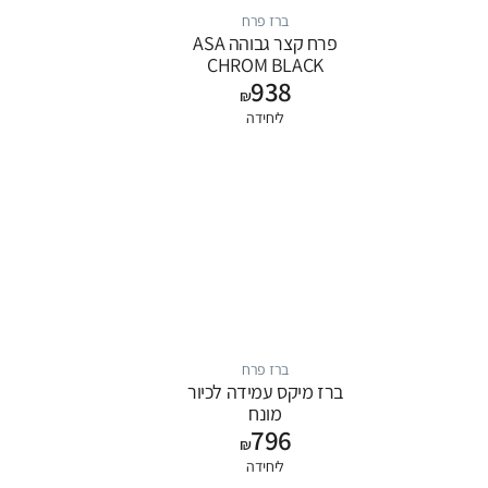
ברז פרח
פרח קצר גבוהה ASA
CHROM BLACK
938
₪
ליחידה
ברז פרח
ברז מיקס עמידה לכיור
מונח
796
₪
ליחידה