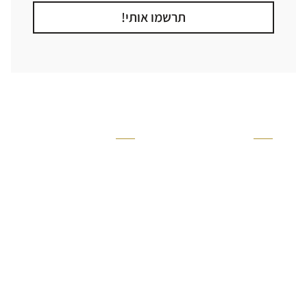
תרשמו אותי!
קטגוריה
אזור בבית
קרניזים ופנלים
מקלחת
פסיפסים
ריצוף חוץ
בריקים
בריכה
ברזים יועם
איזורים רטובים
אריחי קרמיקה - אריחי
שירותים ומקלחת
פורצלן
חדר שינה
אריחי טרקוטה
סלון
אריחי בטון
מטבח