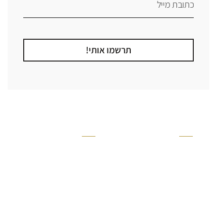
תרשמו אותי!
קטגוריה
אזור בבית
קרניזים ופנלים
מקלחת
פסיפסים
ריצוף חוץ
בריקים
בריכה
ברזים יועם
איזורים רטובים
אריחי קרמיקה - אריחי
שירותים ומקלחת