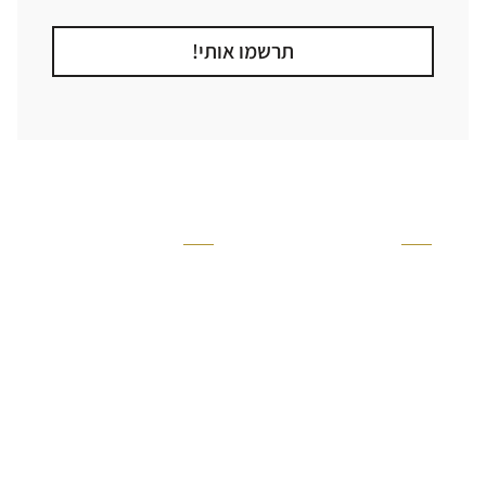
תרשמו אותי!
קטגוריה
אזור בבית
קרניזים ופנלים
מקלחת
פסיפסים
ריצוף חוץ
בריקים
בריכה
ברזים יועם
איזורים רטובים
אריחי קרמיקה - אריחי
שירותים ומקלחת
פורצלן
חדר שינה
אריחי טרקוטה
סלון