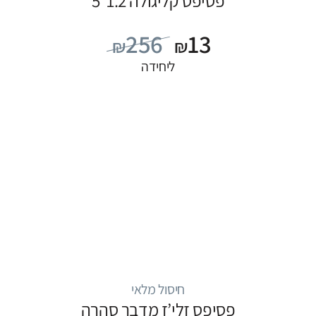
פסיפס קליגולה 1.2*5
256
13
₪
₪
ליחידה
חיסול מלאי
פסיפס זלי’ז מדבר סהרה