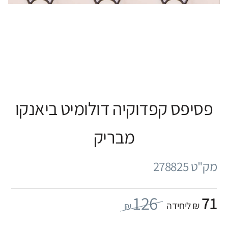
פסיפס קפדוקיה דולומיט ביאנקו
מבריק
מק"ט 278825
126
71
₪ ליחידה
₪