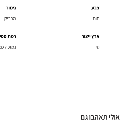
צבע
גימור
חום
מבריק
ארץ ייצור
רמת ספי
סין
נמוכה מא
אולי תאהבו גם