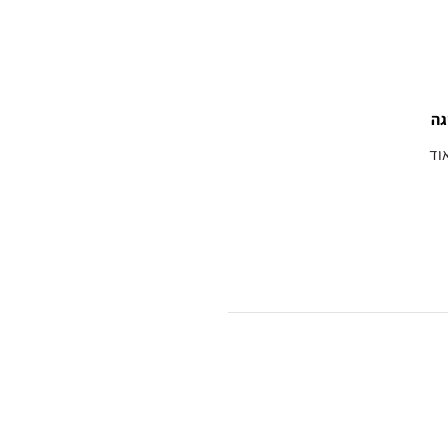
גה
וד