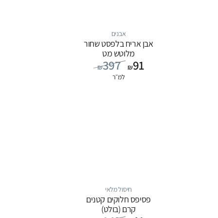
אבנים
אבן אריח בלפסט שחור
מלוטש מט
397
91
₪
₪
למ״ר
חיסול מלאי
פסיפס חלוקים קטנים
קרם (בולט)