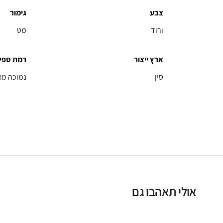
צבע
גימור
ורוד
מט
ארץ ייצור
רמת ספי
סין
נמוכה מא
אולי תאהבו גם