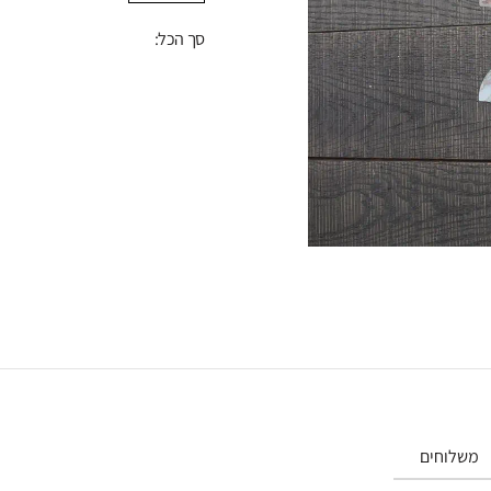
פסיפס
סך הכל:
פינק
פלויד
קשקשים
מלוטש
מט
משלוחים