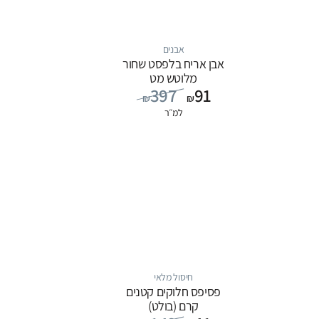
אבנים
אבן אריח בלפסט שחור
מלוטש מט
397
91
₪
₪
למ״ר
חיסול מלאי
פסיפס חלוקים קטנים
קרם (בולט)