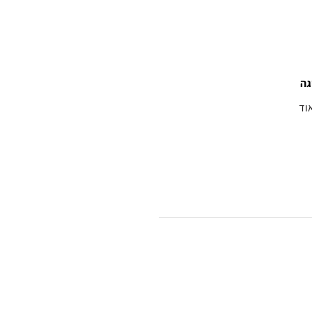
גה
וד