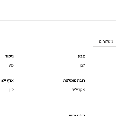
משלוחים
צבע
גימור
לבן
מט
רובה מומלצת
ארץ ייצור
אקרילית
סין
קלות נקיון