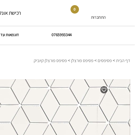
0
רכישת אונלי
התחברות
0765993344
דוגמאות עד 
>
>
>
דף הבית
פסיפסים
פסיפס פורצלן
פסיפס פורצלן קיוביק