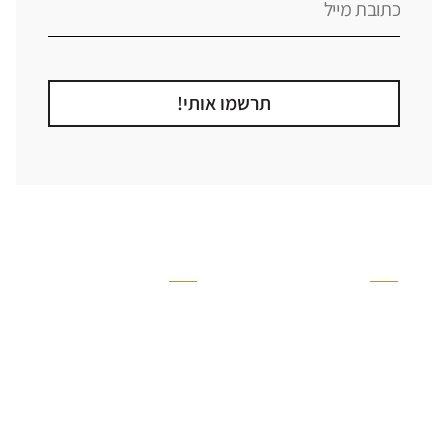
תרשמו אותי!
קטגוריה
אזור בבית
קרניזים ופנלים
מקלחת
פסיפסים
ריצוף חוץ
בריקים
בריכה
ברזים יועם
איזורים רטובים
אריחי קרמיקה - אריחי
שירותים ומקלחת