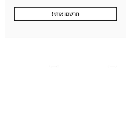
תרשמו אותי!
קטגוריה
אזור בבית
קרניזים ופנלים
מקלחת
פסיפסים
ריצוף חוץ
בריקים
בריכה
ברזים יועם
איזורים רטובים
אריחי קרמיקה - אריחי
שירותים ומקלחת
פורצלן
חדר שינה
אריחי טרקוטה
סלון