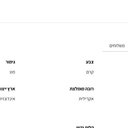
משלוחים
צבע
גימור
קרם
מט
רובה מומלצת
ארץ ייצור
אקרילית
אינדונזיה
קלות נקיון