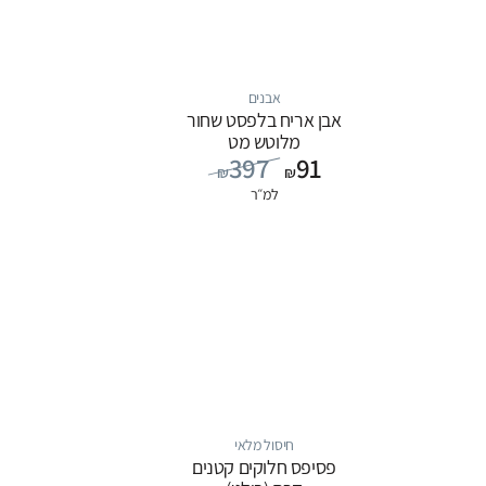
אבנים
אבן אריח בלפסט שחור
מלוטש מט
397
91
₪
₪
למ״ר
חיסול מלאי
פסיפס חלוקים קטנים