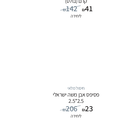
קרם (בולט)
142
41
₪
₪
ליחידה
חיסול מלאי
פסיפס אבן משה ישראלי
2.5*2.5
206
23
₪
₪
ליחידה