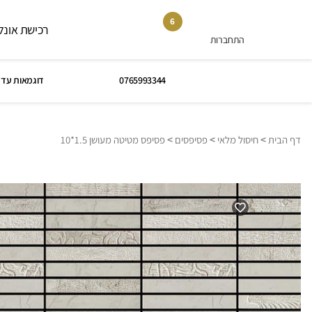
6
רכישת אונלי
התחברות
0765993344
דוגמאות עד 
>
>
>
דף הבית
חיסול מלאי
פסיפסים
פסיפס מטיטה מעושן 1.5*10