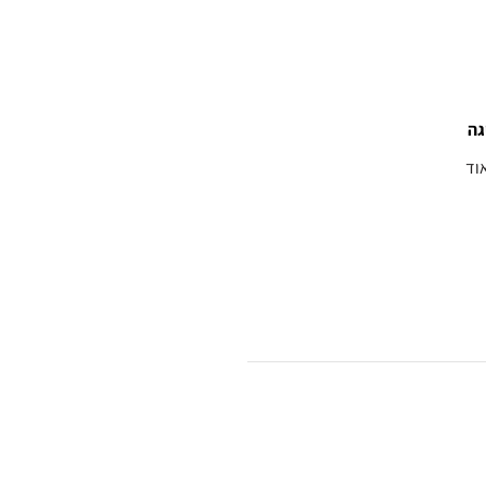
גה
וד