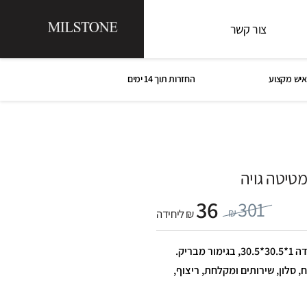
צור קשר
איש מקצוע
החזרות תוך 14 ימים
טיטה גויה
36
301
₪
₪ ליחידה
פסיפס יטה גויה, בצבע בז’, במידה 1*30.5*30.5, בגימור מבריק.
, סלון, שירותים ומקלחת, ריצוף,