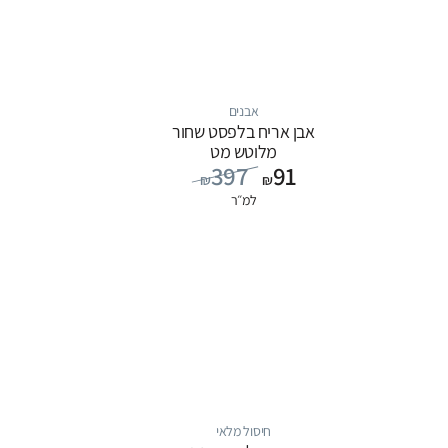
אבנים
אבן אריח בלפסט שחור
מלוטש מט
397
91
₪
₪
למ״ר
חיסול מלאי