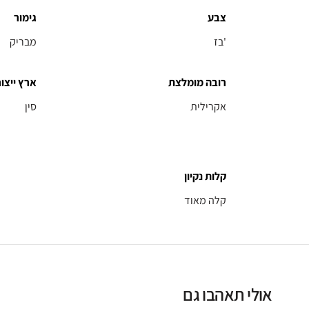
צבע
גימור
בז'
מבריק
רובה מומלצת
ארץ ייצור
אקרילית
סין
קלות נקיון
קלה מאוד
אולי תאהבו גם