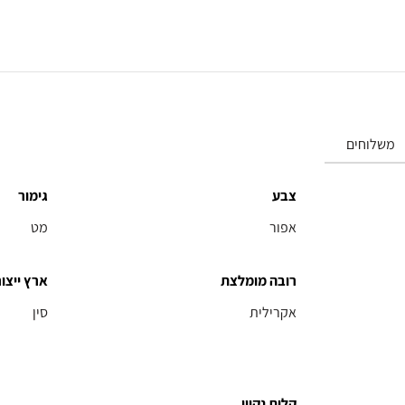
משלוחים
צבע
גימור
אפור
מט
רובה מומלצת
ארץ ייצור
אקרילית
סין
קלות נקיון