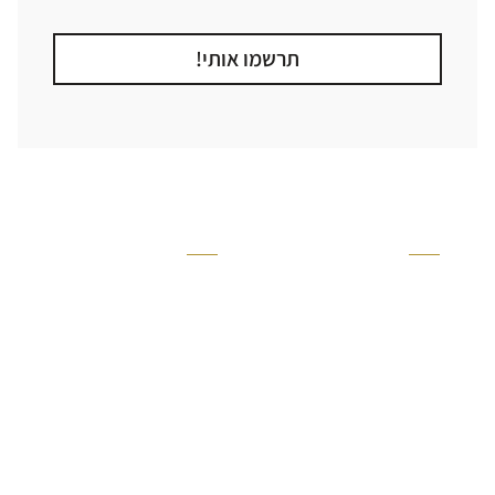
תרשמו אותי!
קטגוריה
אזור בבית
קרניזים ופנלים
מקלחת
פסיפסים
ריצוף חוץ
בריקים
בריכה
ברזים יועם
איזורים רטובים
אריחי קרמיקה - אריחי
שירותים ומקלחת
פורצלן
חדר שינה
אריחי טרקוטה
סלון