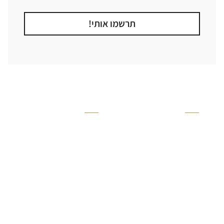
תרשמו אותי!
קטגוריה
אזור בבית
קרניזים ופנלים
מקלחת
פסיפסים
ריצוף חוץ
בריקים
בריכה
ברזים יועם
איזורים רטובים
אריחי קרמיקה - אריחי
שירותים ומקלחת
פורצלן
חדר שינה
אריחי טרקוטה
סלון