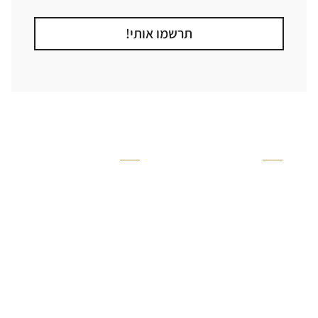
תרשמו אותי!
קטגוריה
אזור בבית
קרניזים ופנלים
מקלחת
פסיפסים
ריצוף חוץ
בריקים
בריכה
ברזים יועם
איזורים רטובים
אריחי קרמיקה - אריחי
שירותים ומקלחת
פורצלן
חדר שינה
אריחי טרקוטה
סלון