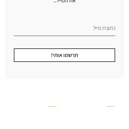
את המייל..
תרשמו אותי!
קטגוריה
אזור בבית
קרניזים ופנלים
מקלחת
פסיפסים
ריצוף חוץ