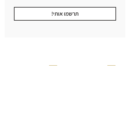
תרשמו אותי!
קטגוריה
אזור בבית
קרניזים ופנלים
מקלחת
פסיפסים
ריצוף חוץ
בריקים
בריכה
ברזים יועם
איזורים רטובים
אריחי קרמיקה - אריחי
שירותים ומקלחת
פורצלן
חדר שינה
אריחי טרקוטה
סלון