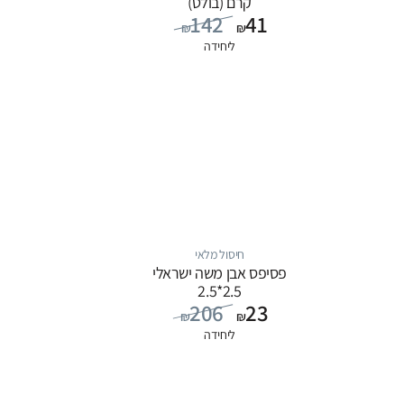
קרם (בולט)
142
41
₪
₪
ליחידה
חיסול מלאי
פסיפס אבן משה ישראלי
2.5*2.5
206
23
₪
₪
ליחידה