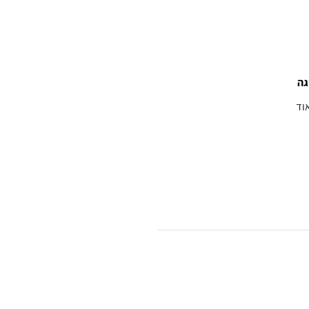
גה
וד