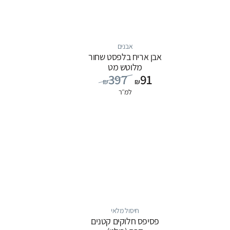
אבנים
אבן אריח בלפסט שחור
מלוטש מט
397
91
₪
₪
למ״ר
חיסול מלאי
פסיפס חלוקים קטנים