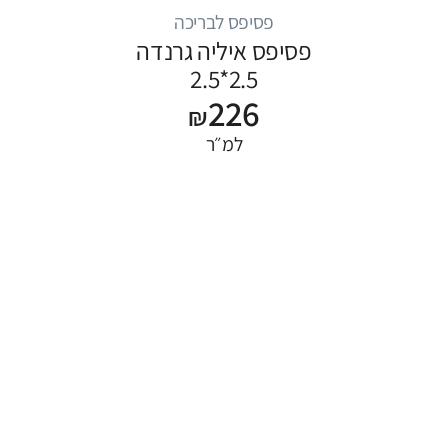
פסיפס לבריכה
פסיפס איליה גרנדה
2.5*2.5
226
₪
למ״ר