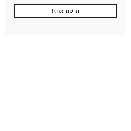
תרשמו אותי!
קטגוריה
אזור בבית
קרניזים ופנלים
מקלחת
פסיפסים
ריצוף חוץ
בריקים
בריכה
ברזים יועם
איזורים רטובים
אריחי קרמיקה - אריחי
שירותים ומקלחת
פורצלן
חדר שינה
אריחי טרקוטה
סלון
אריחי בטון
מטבח