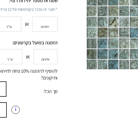
שטח או מספר יחידות רצוי:
* מוצר זה נמכר בקופסאות של
13
אריחי
או
יחידות
מ"ר
הזמנה בפועל בקרטונים:
או
יחידות
מ״ר
להוסיף להזמנה 10% פחת לח
ותיקונים?
סך הכל:
i