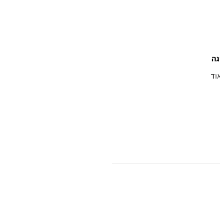
גה
וד