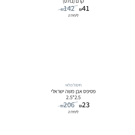
קרם (בולט)
142
41
₪
₪
ליחידה
חיסול מלאי
פסיפס אבן משה ישראלי
2.5*2.5
206
23
₪
₪
ליחידה