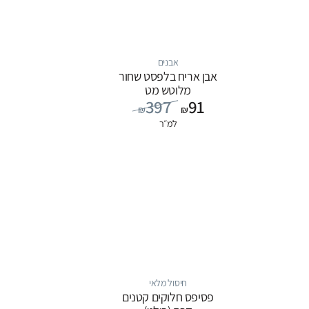
אבנים
אבן אריח בלפסט שחור
מלוטש מט
397
91
₪
₪
למ״ר
חיסול מלאי
פסיפס חלוקים קטנים