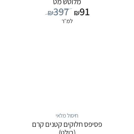
מלוטש מט
397
91
₪
₪
למ״ר
חיסול מלאי
פסיפס חלוקים קטנים קרם
(בולט)