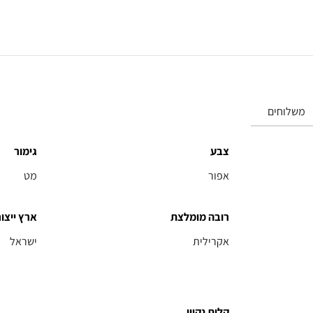
משלוחים
צבע
גימור
אפור
מט
רובה מומלצת
ארץ ייצור
אקרילית
ישראל
קלות נקיון