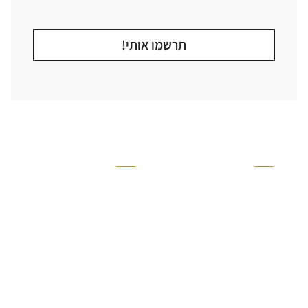
תרשמו אותי!
קטגוריה
אזור בבית
קרניזים ופנלים
מקלחת
פסיפסים
ריצוף חוץ
בריקים
בריכה
ברזים יועם
איזורים רטובים
אריחי קרמיקה - אריחי
שירותים ומקלחת
פורצלן
חדר שינה
אריחי טרקוטה
סלון