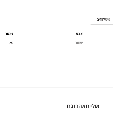
משלוחים
צבע
גימור
שחור
מט
אולי תאהבו גם