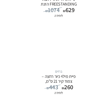
FREESTANDING הזנת
1074
629
מים מהרצפה, סדרה
₪
₪
FLOW: שחור
ליחידה
ברזים
פיית מילוי כיור רחצה –
צמוד קיר 21 ס”מ,
443
260
סדרה FLOW: כרום
₪
₪
ליחידה