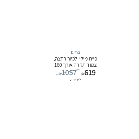
ברזים
פיית מילוי לכיור רחצה,
צמוד תקרה אורך 160
1057
619
ס”מ, סדרה FLOW:
₪
₪
שחור
ליחידה