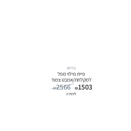
ברזים
פיית מילוי מפל
למקלחת/אמבט צמוד
2566
1503
קיר, סדרה ITAP: כרום
₪
₪
ליחידה