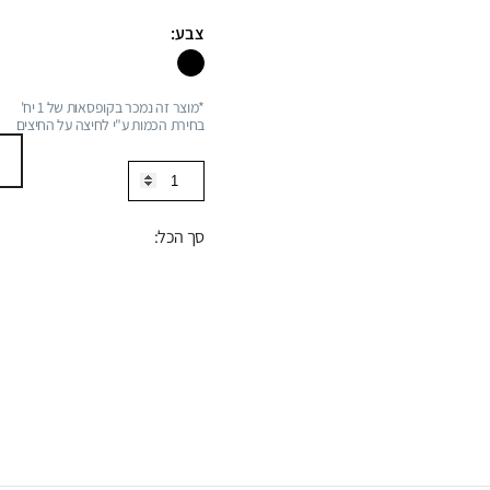
צבע:
*מוצר זה נמכר בקופסאות של 1 יח'
בחירת הכמות ע"י לחיצה על החיצים
כמות
של
פיית
סך הכל:
מילוי
H
לכיור
רחצה
ממשטח,
סדרה
FLOW:
שחור