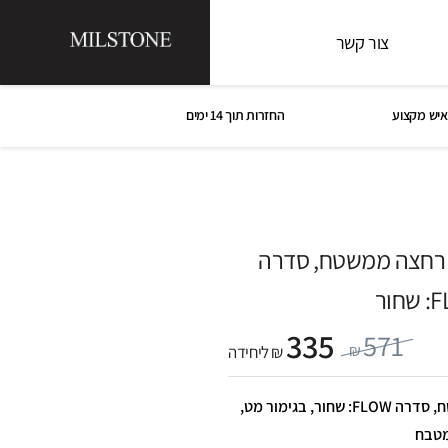
צור קשר
איש מקצוע
החזרות תוך 14 ימים
וי H לכיור רחצה ממשטח, סדרה
חור
335
571
₪
₪ ליחידה
פיית מילוי H לכיור רחצה ממשטח, סדרה FLOW: שחור, בגימור מט,
מטבח