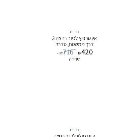
ברזים
אינטרפוץ לכיור רחצה 3
דרך ממשטח, סדרה
716
420
FLOW: כרום
₪
₪
ליחידה
ברזים
פיית מילוי לכיור רחצה