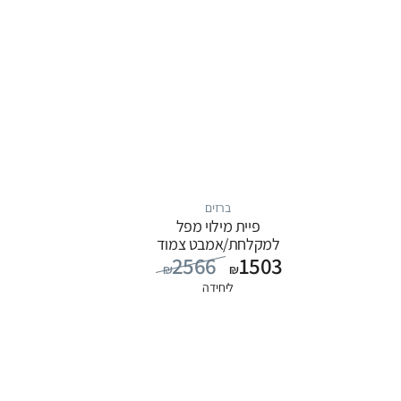
ברזים
פיית מילוי מפל
למקלחת/אמבט צמוד
2566
1503
קיר, סדרה ITAP: כרום
₪
₪
ליחידה