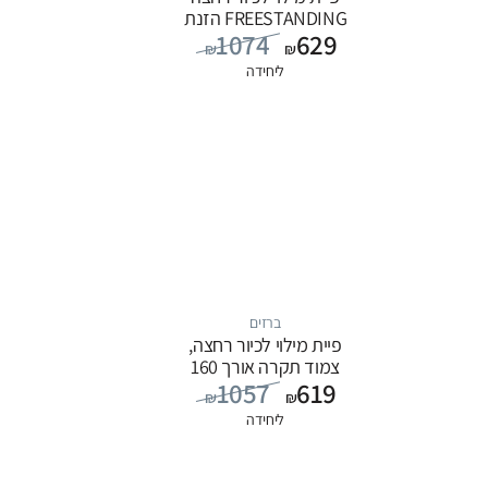
FREESTANDING הזנת
1074
629
מים מהרצפה, סדרה
₪
₪
FLOW: שחור
ליחידה
ברזים
פיית מילוי לכיור רחצה,
צמוד תקרה אורך 160
1057
619
ס”מ, סדרה FLOW:
₪
₪
שחור
ליחידה