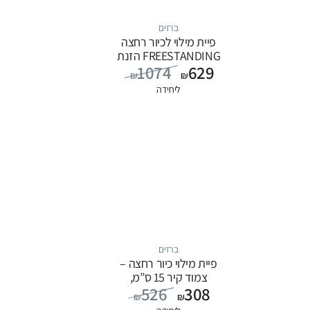
ברזים
פיית מילוי לכיור רחצה
FREESTANDING הזנת
1074
629
מים מהרצפה, סדרה
₪
₪
FLOW: לבן
ליחידה
ברזים
פיית מילוי כיור רחצה –
צמוד קיר 15 ס”מ,
526
308
סדרה FLOW: שחור
₪
₪