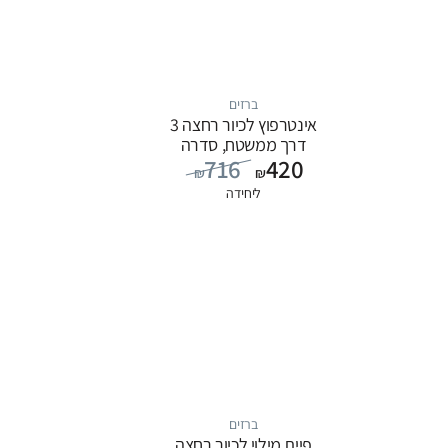
ברזים
אינטרפוץ לכיור רחצה 3
דרך ממשטח, סדרה
716
420
FLOW: כרום
₪
₪
ליחידה
ברזים
פיית מילוי לכיור רחצה