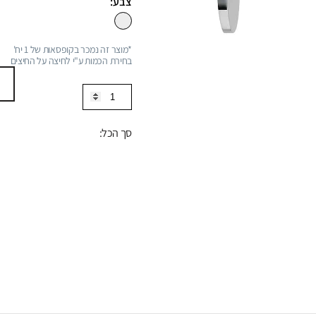
צבע:
*מוצר זה נמכר בקופסאות של 1 יח'
בחירת הכמות ע"י לחיצה על החיצים
כמות
של
פיית
סך הכל:
מילוי
כיור
רחצה
-
צמוד
קיר
21
ס"מ,
סדרה