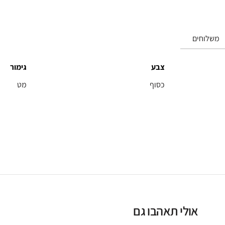
FLOW:
כרום
משלוחים
צבע
גימור
כסוף
מט
אולי תאהבו גם